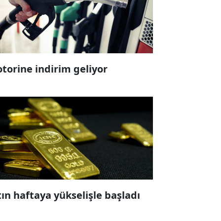
torine indirim geliyor
tın haftaya yükselişle başladı