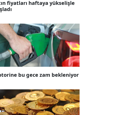
tın fiyatları haftaya yükselişle
şladı
torine bu gece zam bekleniyor