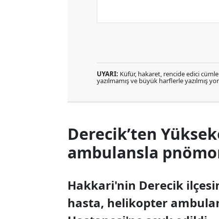
UYARI:
Küfür, hakaret, rencide edici cümlele
yazılmamış ve büyük harflerle yazılmış y
Derecik’ten Yüksek
ambulansla pnömoni
Hakkari'nin Derecik ilçes
hasta, helikopter ambula