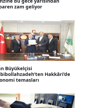
nzine bu gece yarısından
ibaren zam geliyor
an Büyükelçisi
bibollahzadeh’ten Hakkâri’de
onomi temasları