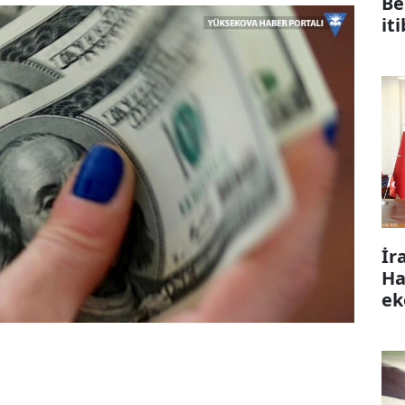
Be
it
İr
Ha
ek