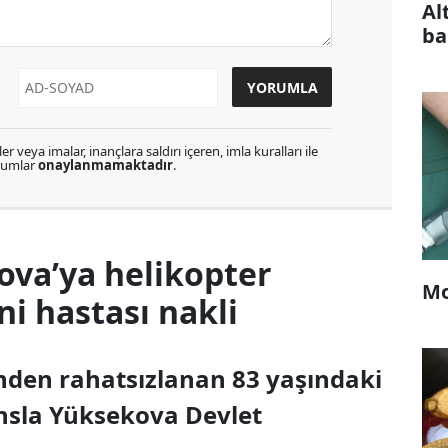
Al
ba
r veya imalar, inançlara saldırı içeren, imla kuralları ile
orumlar
onaylanmamaktadır
.
ova’ya helikopter
Mo
 hastası nakli
inden rahatsızlanan 83 yaşındaki
nsla Yüksekova Devlet