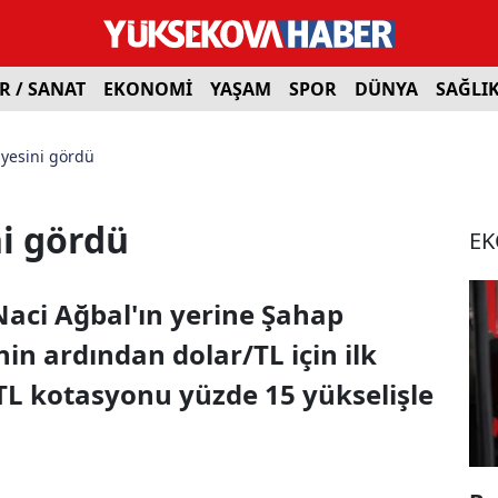
R / SANAT
EKONOMİ
YAŞAM
SPOR
DÜNYA
SAĞLI
iyesini gördü
ni gördü
E
aci Ağbal'ın yerine Şahap
in ardından dolar/TL için ilk
/TL kotasyonu yüzde 15 yükselişle