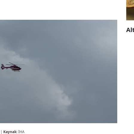
Al
 |
Kaynak:
İHA