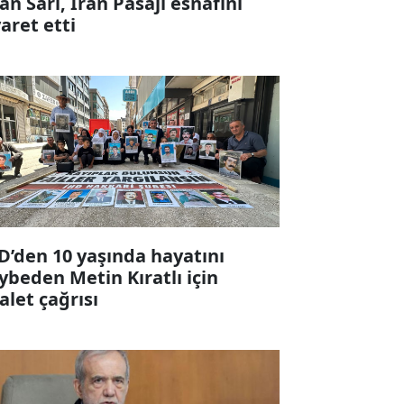
fan Sarı, İran Pasajı esnafını
yaret etti
D’den 10 yaşında hayatını
ybeden Metin Kıratlı için
alet çağrısı