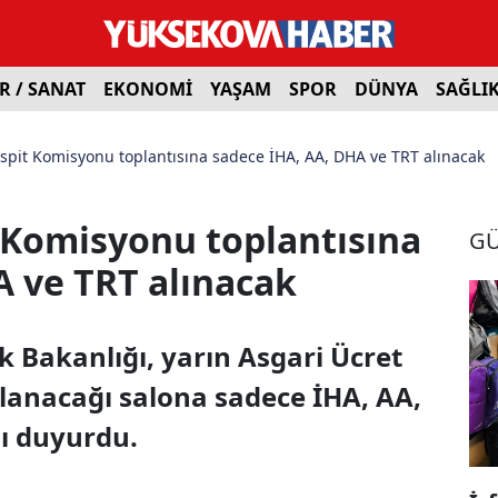
R / SANAT
EKONOMİ
YAŞAM
SPOR
DÜNYA
SAĞLI
espit Komisyonu toplantısına sadece İHA, AA, DHA ve TRT alınacak
t Komisyonu toplantısına
G
A ve TRT alınacak
k Bakanlığı, yarın Asgari Ücret
lanacağı salona sadece İHA, AA,
ı duyurdu.