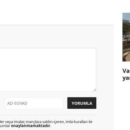
Va
ya
r veya imalar, inançlara saldırı içeren, imla kuralları ile
orumlar
onaylanmamaktadır
.