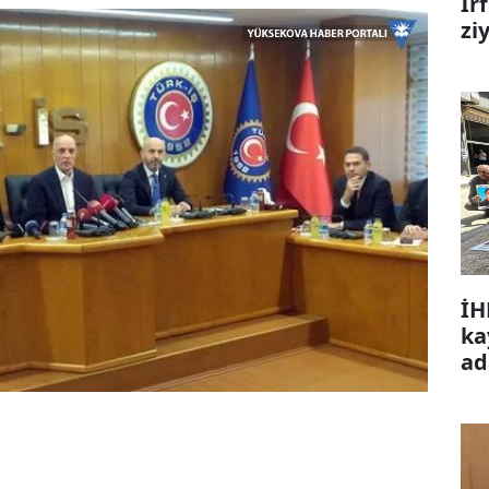
İr
zi
İH
ka
ad