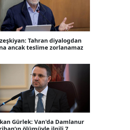
zeşkiyan: Tahran diyalogdan
na ancak teslime zorlanamaz
kan Gürlek: Van'da Damlanur
rihan’ın ölümüyle ilgili 7