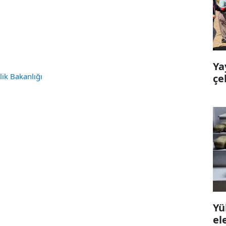
Ya
ik Bakanlığı
çe
Yü
el