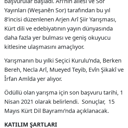
başvurular başladı. Arî’nin ailesi ve Sor
Yayınları (Weşanên Sor) tarafından bu yıl
8’incisi düzenlenen Arjen Arî Şiir Yarışması,
Kürt dili ve edebiyatının yayın dünyasında
daha fazla yer bulması ve geniş okuyucu
kitlesine ulaşmasını amaçlıyor.
Yarışmanın bu yılki Seçici Kurulu’nda, Berken
Bereh, Necla Arî, Mueyed Teyib, Evîn Şikakî ve
Îrfan Amîda yer alıyor.
Ödüllü olan yarışma için son başvuru tarihi, 1
Nisan 2021 olarak belirlendi. Sonuçlar, 15
Mayıs Kürt Dil Bayramı’nda açıklanacak.
KATILIM ŞARTLARI