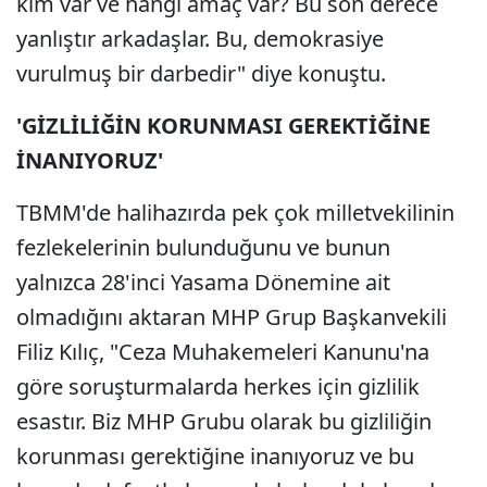
kim var ve hangi amaç var? Bu son derece
yanlıştır arkadaşlar. Bu, demokrasiye
vurulmuş bir darbedir" diye konuştu.
'GİZLİLİĞİN KORUNMASI GEREKTİĞİNE
İNANIYORUZ'
TBMM'de halihazırda pek çok milletvekilinin
fezlekelerinin bulunduğunu ve bunun
yalnızca 28'inci Yasama Dönemine ait
olmadığını aktaran MHP Grup Başkanvekili
Filiz Kılıç, "Ceza Muhakemeleri Kanunu'na
göre soruşturmalarda herkes için gizlilik
esastır. Biz MHP Grubu olarak bu gizliliğin
korunması gerektiğine inanıyoruz ve bu