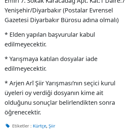
Emiri 7. Sokak Karacadağ Apt. Kat:1 Daire:7
Yenişehir/Diyarbakır (Postalar Evrensel
Gazetesi Diyarbakır Bürosu adına olmalı)
* Elden yapılan başvurular kabul
edilmeyecektir.
* Yarışmaya katılan dosyalar iade
edilmeyecektir.
* Arjen Arî Şiir Yarışması’nın seçici kurul
üyeleri oy verdiği dosyanın kime ait
olduğunu sonuçlar belirlendikten sonra
öğrenecektir.
,
Etiketler :
Kürtçe
Şiir