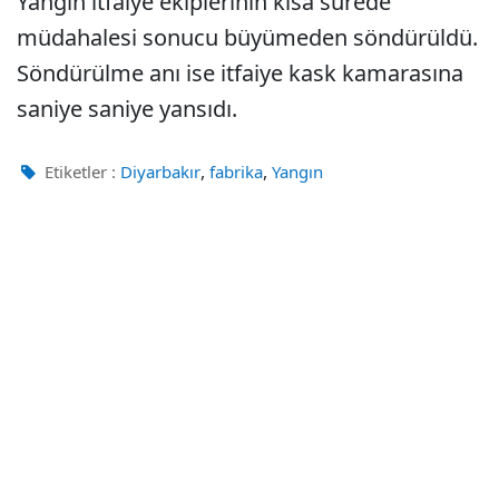
Yangın itfaiye ekiplerinin kısa sürede
müdahalesi sonucu büyümeden söndürüldü.
Söndürülme anı ise itfaiye kask kamarasına
saniye saniye yansıdı.
,
,
Etiketler :
Diyarbakır
fabrika
Yangın