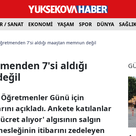
R / SANAT
EKONOMİ
YAŞAM
SPOR
DÜNYA
SAĞLI
öğretmenden 7'si aldığı maaştan memnun değil
menden 7'si aldığı
G
eğil
m Öğretmenler Günü için
rını açıkladı. Ankete katılanlar
ret alıyor' algısının salgın
sleğinin itibarını zedeleyen