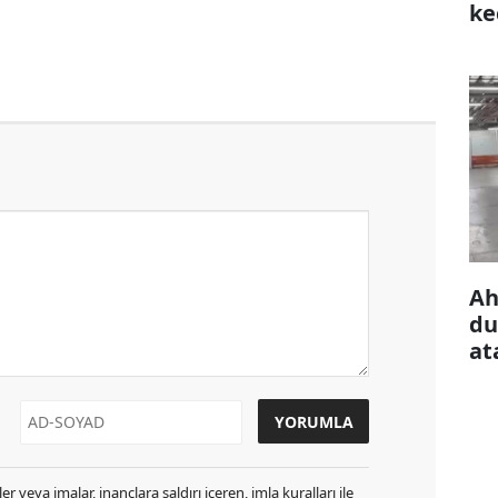
ke
çı
Ah
du
at
r veya imalar, inançlara saldırı içeren, imla kuralları ile