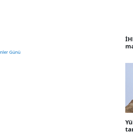
İH
ma
nler Günü
Yü
ta