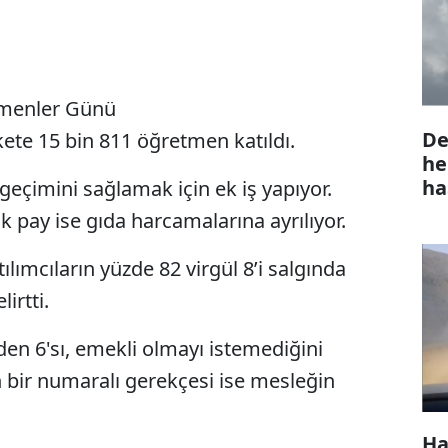
menler Günü
De
kete 15 bin 811 öğretmen katıldı.
he
ha
eçimini sağlamak için ek iş yapıyor.
pay ise gıda harcamalarına ayrılıyor.
ılımcıların yüzde 82 virgül 8’i salgında
irtti.
en 6'sı, emekli olmayı istemediğini
n bir numaralı gerekçesi ise mesleğin
Ha