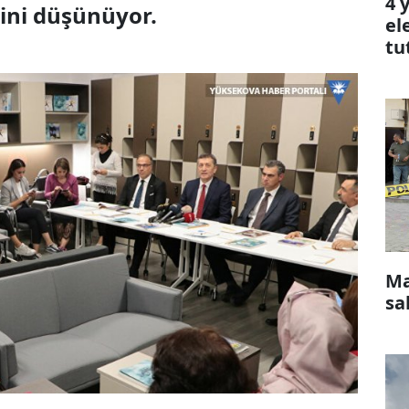
4 
ini düşünüyor.
el
tu
Ma
sa