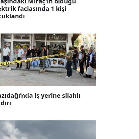
yaşındaki Miraç'ın öldüğü
ektrik faciasında 1 kişi
tuklandı
zıdağı’nda iş yerine silahlı
ldırı