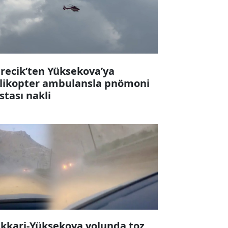
recik’ten Yüksekova’ya
likopter ambulansla pnömoni
stası nakli
kkari-Yüksekova yolunda toz