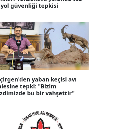
 yol güvenliği tepkisi
çirgen'den yaban keçisi avı
alesine tepki: "Bizim
zdimizde bu bir vahşettir"