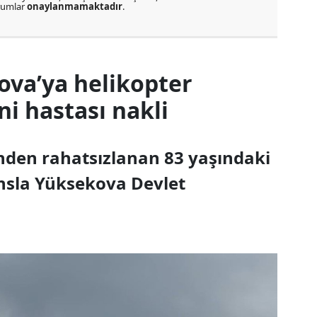
orumlar
onaylanmamaktadır
.
ova’ya helikopter
 hastası nakli
inden rahatsızlanan 83 yaşındaki
nsla Yüksekova Devlet