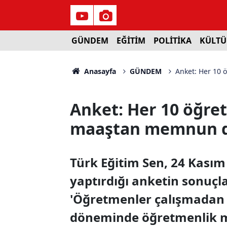
GÜNDEM
EĞİTİM
POLİTİKA
KÜLTÜ
Anasayfa
GÜNDEM
Anket: Her 10 
Anket: Her 10 öğret
maaştan memnun d
Türk Eğitim Sen, 24 Kası
yaptırdığı anketin sonuçla
'Öğretmenler çalışmadan üc
döneminde öğretmenlik me