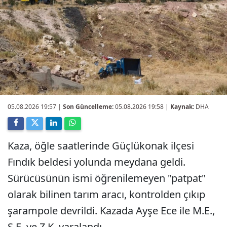
05.08.2026 19:57
|
Son Güncelleme:
05.08.2026 19:58 |
Kaynak:
DHA
Kaza, öğle saatlerinde Güçlükonak ilçesi
Fındık beldesi yolunda meydana geldi.
Sürücüsünün ismi öğrenilemeyen "patpat"
olarak bilinen tarım aracı, kontrolden çıkıp
şarampole devrildi. Kazada Ayşe Ece ile M.E.,
Ş.E. ve Z.K. yaralandı.