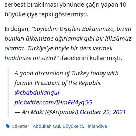
serbest bırakılması yönünde çağrı yapan 10
büyükelçiye tepki göstermişti.
Erdoğan,
"Söyledim Dışişleri Bakanımıza, bizim
bunları ülkemizde ağırlamak gibi bir lüksümüz
olamaz. Türkiye’ye böyle bir ders vermek
haddinize mi sizin?"
ifadelerini kullanmıştı.
A good discussion of Turkey today with
former President of the Republic
@cbabdullahgul
pic.twitter.com/IHmFH4yq5G
— Ari Mäki (@Aripmaki)
October 22, 2021
,
,
Etiketler :
Abdullah Gül
Büyükelçi
Finlandiya