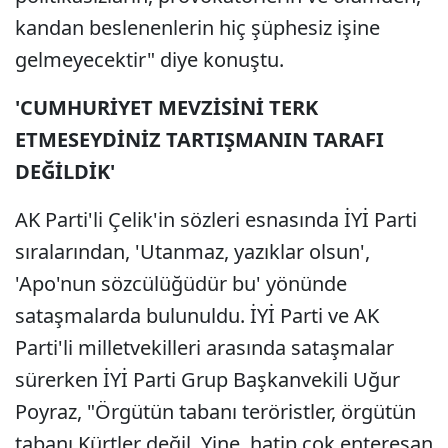
kandan beslenenlerin hiç şüphesiz işine
gelmeyecektir" diye konuştu.
'CUMHURİYET MEVZİSİNİ TERK
ETMESEYDİNİZ TARTIŞMANIN TARAFI
DEĞİLDİK'
AK Parti'li Çelik'in sözleri esnasında İYİ Parti
sıralarından, 'Utanmaz, yazıklar olsun',
'Apo'nun sözcülüğüdür bu' yönünde
sataşmalarda bulunuldu. İYİ Parti ve AK
Parti'li milletvekilleri arasında sataşmalar
sürerken İYİ Parti Grup Başkanvekili Uğur
Poyraz, "Örgütün tabanı teröristler, örgütün
tabanı Kürtler değil. Yine, hatip çok enteresan