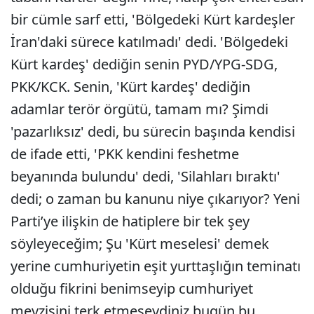
bir cümle sarf etti, 'Bölgedeki Kürt kardeşler
İran'daki sürece katılmadı' dedi. 'Bölgedeki
Kürt kardeş' dediğin senin PYD/YPG-SDG,
PKK/KCK. Senin, 'Kürt kardeş' dediğin
adamlar terör örgütü, tamam mı? Şimdi
'pazarlıksız' dedi, bu sürecin başında kendisi
de ifade etti, 'PKK kendini feshetme
beyanında bulundu' dedi, 'Silahları bıraktı'
dedi; o zaman bu kanunu niye çıkarıyor? Yeni
Parti’ye ilişkin de hatiplere bir tek şey
söyleyeceğim; Şu 'Kürt meselesi' demek
yerine cumhuriyetin eşit yurttaşlığın teminatı
olduğu fikrini benimseyip cumhuriyet
mevzisini terk etmeseydiniz bugün bu