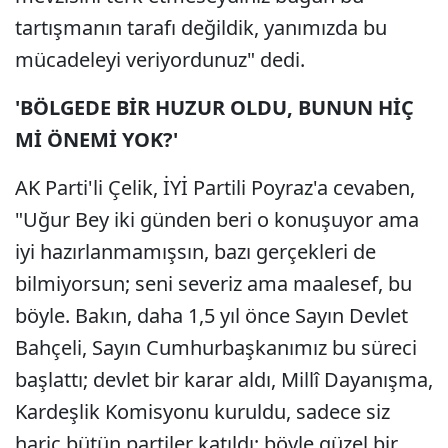
tartışmanın tarafı değildik, yanımızda bu
mücadeleyi veriyordunuz" dedi.
'BÖLGEDE BİR HUZUR OLDU, BUNUN HİÇ
Mİ ÖNEMİ YOK?'
AK Parti'li Çelik, İYİ Partili Poyraz'a cevaben,
"Uğur Bey iki günden beri o konuşuyor ama
iyi hazırlanmamışsın, bazı gerçekleri de
bilmiyorsun; seni severiz ama maalesef, bu
böyle. Bakın, daha 1,5 yıl önce Sayın Devlet
Bahçeli, Sayın Cumhurbaşkanımız bu süreci
başlattı; devlet bir karar aldı, Millî Dayanışma,
Kardeşlik Komisyonu kuruldu, sadece siz
hariç bütün partiler katıldı; böyle güzel bir