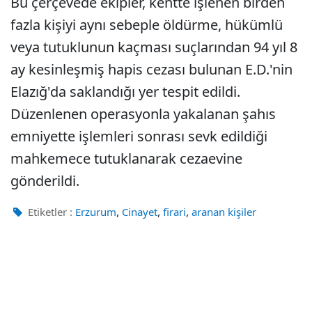
Bu çerçevede ekipler, kentte işlenen birden
fazla kişiyi aynı sebeple öldürme, hükümlü
veya tutuklunun kaçması suçlarından 94 yıl 8
ay kesinleşmiş hapis cezası bulunan E.D.'nin
Elazığ'da saklandığı yer tespit edildi.
Düzenlenen operasyonla yakalanan şahıs
emniyette işlemleri sonrası sevk edildiği
mahkemece tutuklanarak cezaevine
gönderildi.
,
,
,
Etiketler :
Erzurum
Cinayet
firari
aranan kişiler