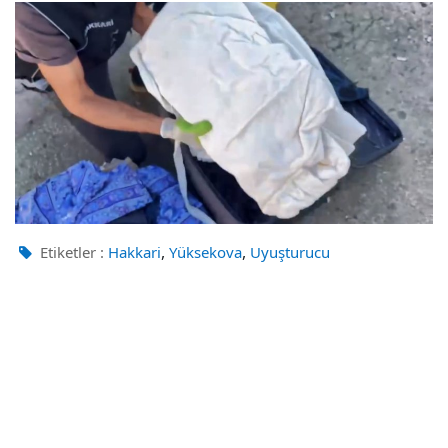
,
,
Etiketler :
Hakkari
Yüksekova
Uyuşturucu