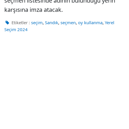
seçmen listesinde adının bulunduğu yerin
karşısına imza atacak.
,
,
,
,
Etiketler :
seçim
Sandık
seçmen
oy kullanma
Yerel
Seçim 2024