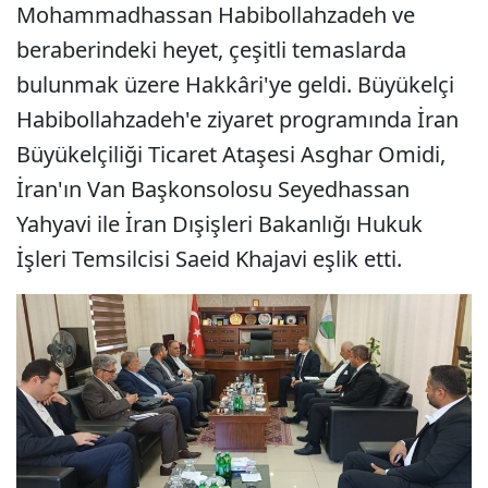
Mohammadhassan Habibollahzadeh ve
beraberindeki heyet, çeşitli temaslarda
bulunmak üzere Hakkâri'ye geldi. Büyükelçi
Habibollahzadeh'e ziyaret programında İran
Büyükelçiliği Ticaret Ataşesi Asghar Omidi,
İran'ın Van Başkonsolosu Seyedhassan
Yahyavi ile İran Dışişleri Bakanlığı Hukuk
İşleri Temsilcisi Saeid Khajavi eşlik etti.