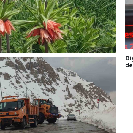
Di
de