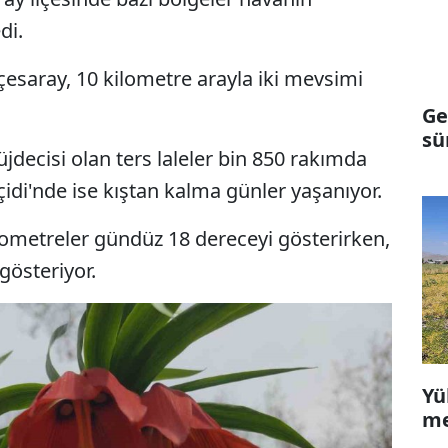
di.
çesaray, 10 kilometre arayla iki mevsimi
Ge
sü
jdecisi olan ters laleler bin 850 rakımda
idi'nde ise kıştan kalma günler yaşanıyor.
ometreler gündüz 18 dereceyi gösterirken,
gösteriyor.
Yü
me