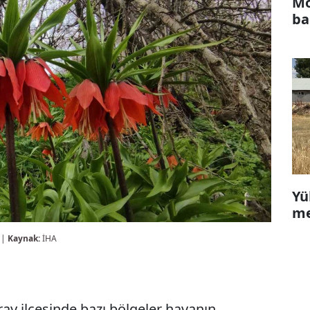
Mo
ba
Yü
me
 |
Kaynak:
İHA
ray ilçesinde bazı bölgeler havanın