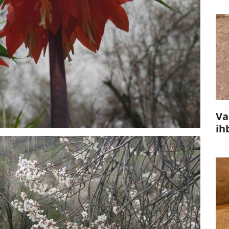
Va
ih