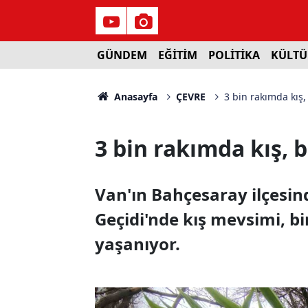
GÜNDEM
EĞİTİM
POLİTİKA
KÜLTÜ
Anasayfa
ÇEVRE
3 bin rakımda kış
3 bin rakımda kış, 
Van'ın Bahçesaray ilçesin
Geçidi'nde kış mevsimi, bi
yaşanıyor.