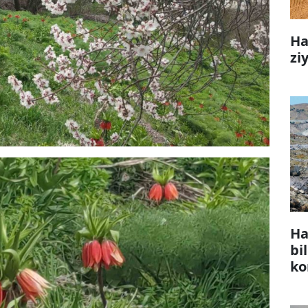
Ha
zi
Ha
bi
ko