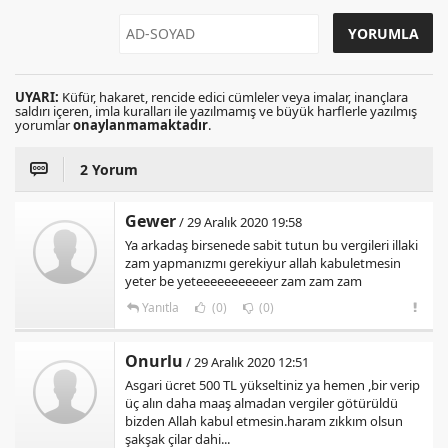
UYARI:
Küfür, hakaret, rencide edici cümleler veya imalar, inançlara
saldırı içeren, imla kuralları ile yazılmamış ve büyük harflerle yazılmış
yorumlar
onaylanmamaktadır
.
2 Yorum
Gewer
/ 29 Aralık 2020 19:58
Ya arkadaş birsenede sabit tutun bu vergileri illaki
zam yapmanızmı gerekiyur allah kabuletmesin
yeter be yeteeeeeeeeeeer zam zam zam
Yanıtla
(0)
(0)
Onurlu
/ 29 Aralık 2020 12:51
Asgari ücret 500 TL yükseltiniz ya hemen ,bir verip
üç alın daha maaş almadan vergiler götürüldü
bizden Allah kabul etmesin.haram zıkkım olsun
şakşak çilar dahi...