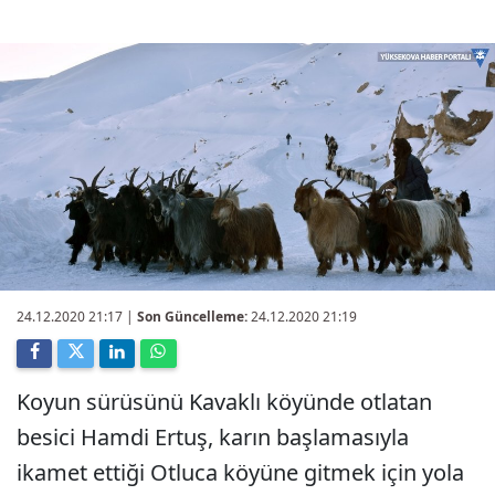
24.12.2020 21:17
|
Son Güncelleme:
24.12.2020 21:19
Koyun sürüsünü Kavaklı köyünde otlatan
besici Hamdi Ertuş, karın başlamasıyla
ikamet ettiği Otluca köyüne gitmek için yola