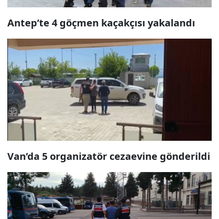
Antep’te 4 göçmen kaçakçısı yakalandı
Van’da 5 organizatör cezaevine gönderildi