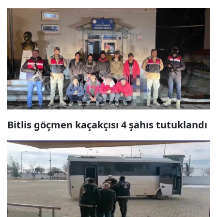
Bitlis göçmen kaçakçısı 4 şahıs tutuklandı