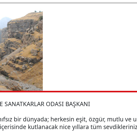
VE SANATKARLAR ODASI BAŞKANI
ınıfsız bir dünyada; herkesin eşit, özgür, mutlu ve
çerisinde kutlanacak nice yıllara tüm sevdiklerinizl