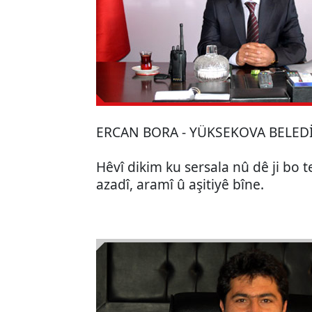
ERCAN BORA - YÜKSEKOVA BELED
Hêvî dikim ku sersala nû dê ji bo t
azadî, aramî û aşitiyê bîne.