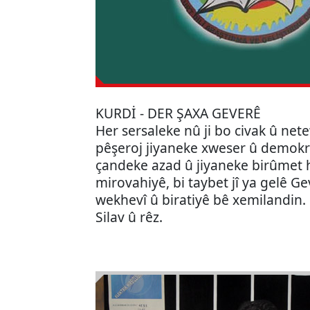
KURDİ - DER ŞAXA GEVERÊ
Her sersaleke nû ji bo civak û net
pêşeroj jiyaneke xweser û demokr
çandeke azad û jiyaneke birûmet 
mirovahiyê, bi taybet jî ya gelê Ge
wekhevî û biratiyê bê xemilandin.
Silav û rêz.