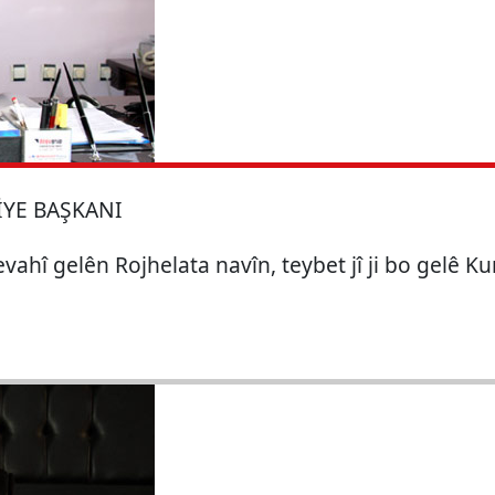
İYE BAŞKANI
evahî gelên Rojhelata navîn, teybet jî ji bo gelê K