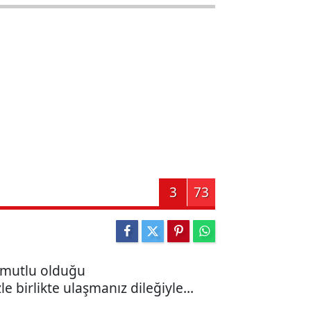
3
73
 umutlu olduğu
e birlikte ulaşmanız dileğiyle...