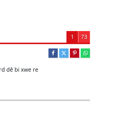
1
73
urd dê bi xwe re