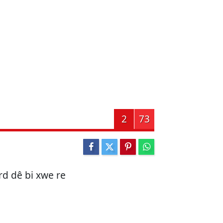
2
73
urd dê bi xwe re