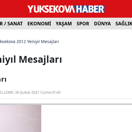
R / SANAT
EKONOMİ
YAŞAM
SPOR
DÜNYA
SAĞLI
ksekova 2012 Yeniyıl Mesajları
yıl Mesajları
rı
ELLEME:
26 Şubat 2021 Cuma 01:42