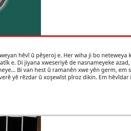
eweyan hêvî û pêşeroj e. Her wiha ji bo neteweya k
atîk e. Di jiyana xweseriyê de nasnameyeke azad,
heye… Bi van hest û ramanên xwe yên germ, em se
verê yê rêzdar û xoşewîst pîroz dikin. Em hêvîdar in