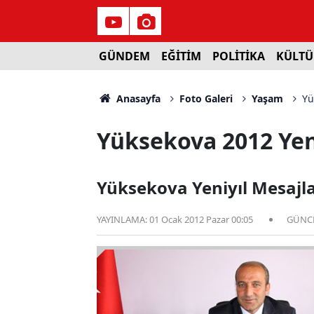
GÜNDEM
EĞİTİM
POLİTİKA
KÜLTÜ
Anasayfa
Foto Galeri
Yaşam
Yü
Yüksekova 2012 Yeni
Yüksekova Yeniyıl Mesajla
YAYINLAMA:
01 Ocak 2012 Pazar 00:05
GÜNC