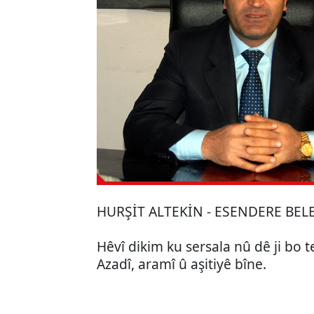
HURŞİT ALTEKİN - ESENDERE BEL
Hêvî dikim ku sersala nû dê ji bo t
Azadî, aramî û aşitiyê bîne.