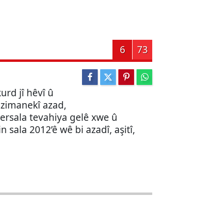
6
73
urd jî hêvî û
 zimanekî azad,
rsala tevahiya gelê xwe û
 sala 2012’ê wê bi azadî, aşitî,