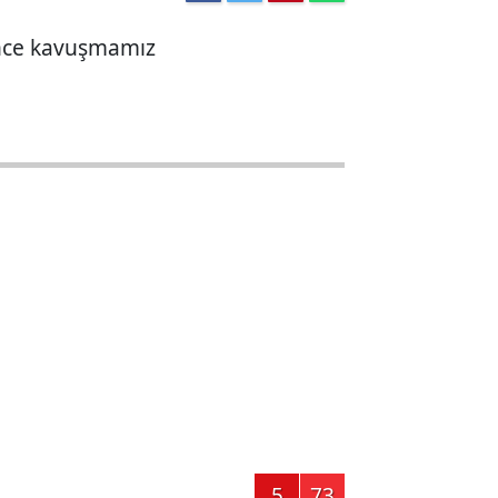
 önce kavuşmamız
5
73