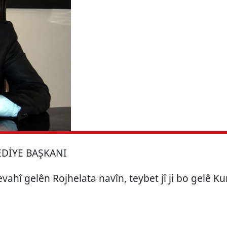
EDİYE BAŞKANI
evahî gelên Rojhelata navîn, teybet jî ji bo gelê K