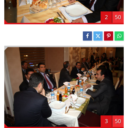
2
50
3
50