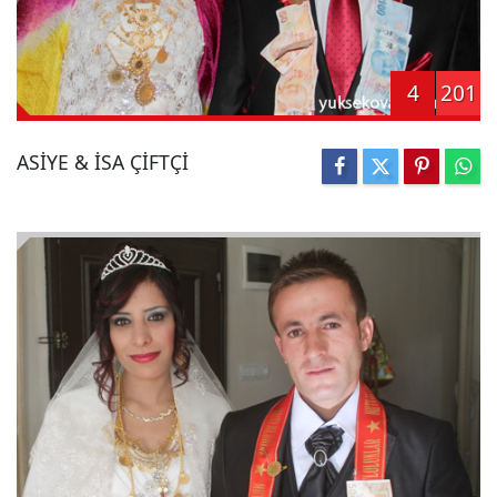
4
201
ASİYE & İSA ÇİFTÇİ