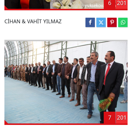
6
201
CİHAN & VAHİT YILMAZ
7
201