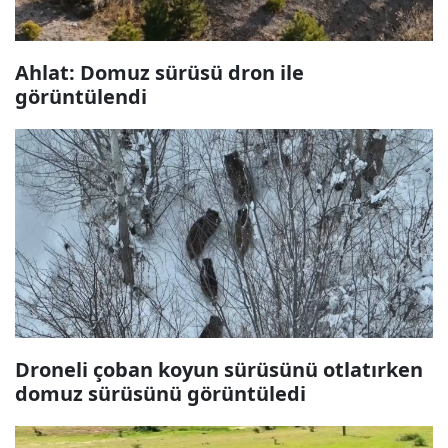
Ahlat: Domuz sürüsü dron ile
görüntülendi
Droneli çoban koyun sürüsünü otlatırken
domuz sürüsünü görüntüledi