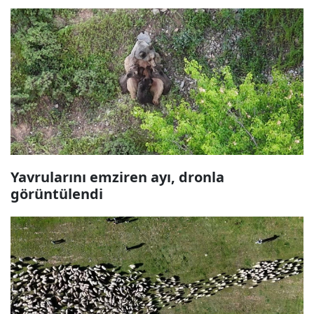
Yavrularını emziren ayı, dronla
görüntülendi