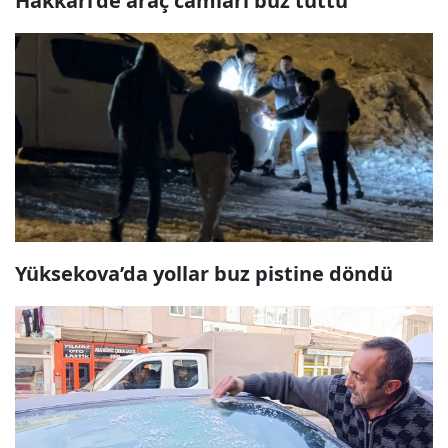
Hakkari’de araç camları buz tuttu
Yüksekova’da yollar buz pistine döndü