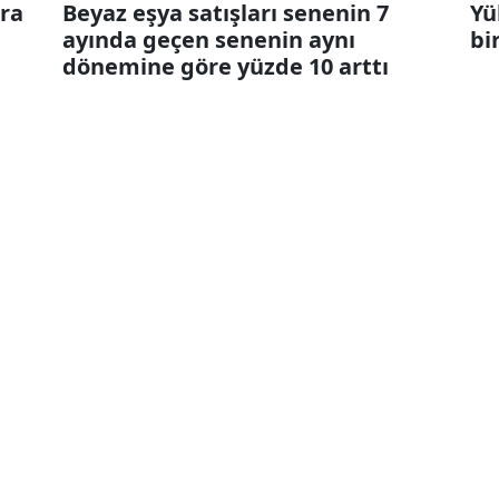
ira
Beyaz eşya satışları senenin 7
Yü
ayında geçen senenin aynı
bi
dönemine göre yüzde 10 arttı