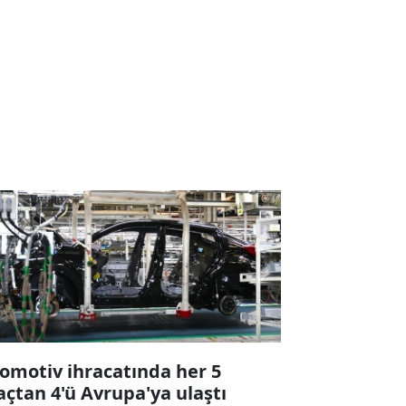
omotiv ihracatında her 5
açtan 4'ü Avrupa'ya ulaştı