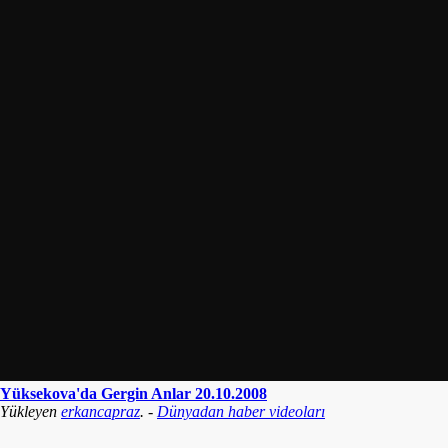
Yüksekova'da Gergin Anlar 20.10.2008
Yükleyen
erkancapraz
. -
Dünyadan haber videoları